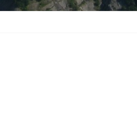
e sur le site de la famille Favier !
 des sites web de la famille :
 DE FAMILLES
: